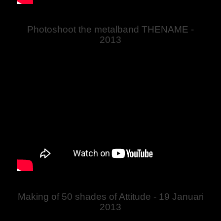
Photoshoot the metalband THENAME -
2013
Making of 50 shades of Attitude - 19 Januari
2013