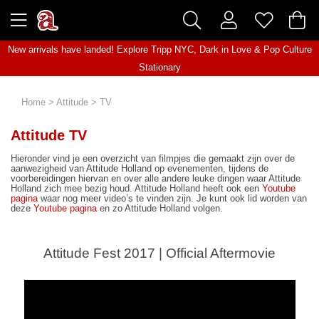
New arrivals have landed! Explore
Tripp NYC
,
Dark in Love
&
Pop Culture
Stationary
Home
>
Attitude
>
TV
Attitude TV
Hieronder vind je een overzicht van filmpjes die gemaakt zijn over de
aanwezigheid van Attitude Holland op evenementen, tijdens de
voorbereidingen hiervan en over alle andere leuke dingen waar Attitude
Holland zich mee bezig houd. Attitude Holland heeft ook een
Youtube
pagina
waar nog meer video’s te vinden zijn. Je kunt ook lid worden van
deze
Youtube pagina
en zo Attitude Holland volgen.
Attitude Fest 2017 | Official Aftermovie