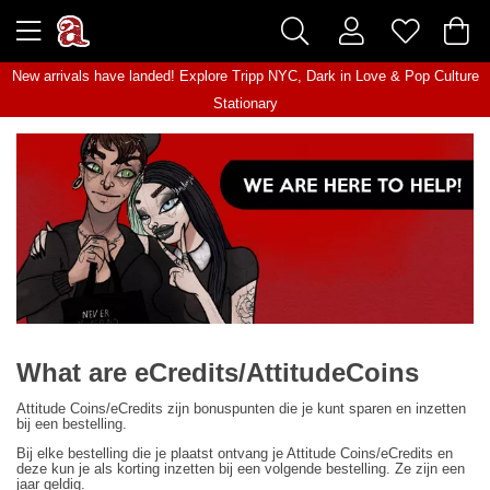
New arrivals have landed! Explore
Tripp NYC
,
Dark in Love
&
Pop Culture
Stationary
What are eCredits/AttitudeCoins
Attitude Coins/eCredits zijn bonuspunten die je kunt sparen en inzetten
bij een bestelling.
Bij elke bestelling die je plaatst ontvang je Attitude Coins/eCredits en
deze kun je als korting inzetten bij een volgende bestelling. Ze zijn een
jaar geldig.