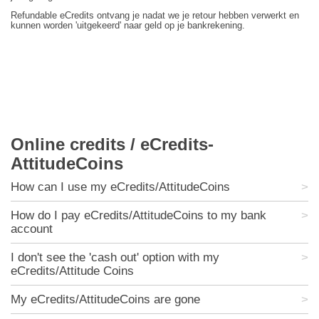
R
efundable eCredits ontvang je nadat we je retour hebben verwerkt en
kunnen worden 'uitgekeerd' naar geld op je bankrekening.
Online credits / eCredits-
AttitudeCoins
How can I use my eCredits/AttitudeCoins
How do I pay eCredits/AttitudeCoins to my bank
account
I don't see the 'cash out' option with my
eCredits/Attitude Coins
My eCredits/AttitudeCoins are gone